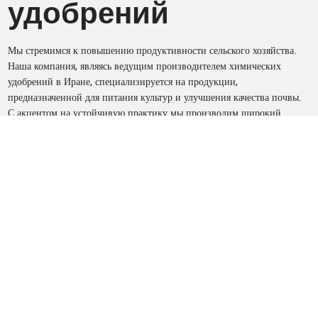
удобрений
Мы стремимся к повышению продуктивности сельского хозяйства.
Наша компания, являясь ведущим производителем химических
удобрений в Иране, специализируется на продукции,
предназначенной для питания культур и улучшения качества почвы.
С акцентом на устойчивую практику мы производим широкий
ассортимент высококачественных удобрений, которые помогают
максимально увеличить урожайность и укрепить здоровье почвы.
Обеспечение фермеров необходимыми инструментами для
успешного выращивания. Наша приверженность качеству и
инновациям позволила нам расшириться на соседние рынки,
обеспечивая регион надежными и эффективными решениями для
сельскохозяйственного роста.
0
+
0
+
ГОДЫ
ПРОДУКТ