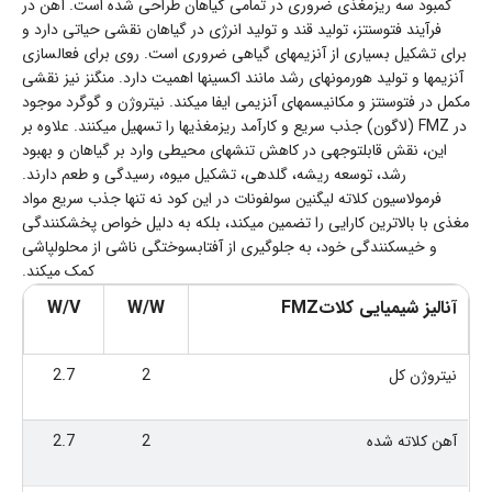
کمبود سه ریزمغذی ضروری در تمامی گیاهان طراحی شده است. آهن در
فرآیند فتوسنتز، تولید قند و تولید انرژی در گیاهان نقشی حیاتی دارد و
برای تشکیل بسیاری از آنزیمهای گیاهی ضروری است. روی برای فعالسازی
آنزیمها و تولید هورمونهای رشد مانند اکسینها اهمیت دارد. منگنز نیز نقشی
مکمل در فتوسنتز و مکانیسمهای آنزیمی ایفا میکند. نیتروژن و گوگرد موجود
در FMZ (لاگون) جذب سریع و کارآمد ریزمغذیها را تسهیل میکنند. علاوه بر
این، نقش قابلتوجهی در کاهش تنشهای محیطی وارد بر گیاهان و بهبود
رشد، توسعه ریشه، گلدهی، تشکیل میوه، رسیدگی و طعم دارند.
فرمولاسیون کلاته لیگنین سولفونات در این کود نه تنها جذب سریع مواد
مغذی با بالاترین کارایی را تضمین میکند، بلکه به دلیل خواص پخشکنندگی
و خیسکنندگی خود، به جلوگیری از آفتابسوختگی ناشی از محلولپاشی
کمک میکند.
آنالیز شیمیایی کلاتFMZ
W/W
W/V
نیتروژن کل
2
2.7
آهن کلاته شده
2
2.7