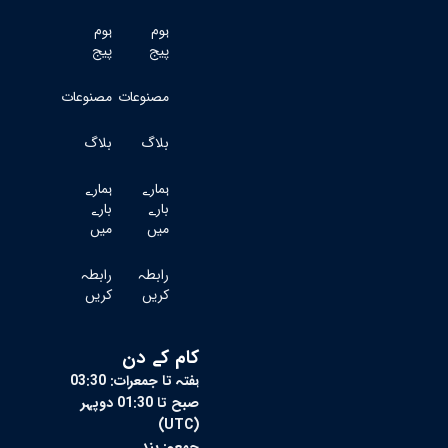
ہوم
ہوم
پیج
پیج
مصنوعات
مصنوعات
بلاگ
بلاگ
ہمارے
ہمارے
بارے
بارے
میں
میں
رابطہ
رابطہ
کریں
کریں
کام کے دن
ہفتہ تا جمعرات: 03:30
صبح تا 01:30 دوپہر
(UTC)
جمعہ: بند