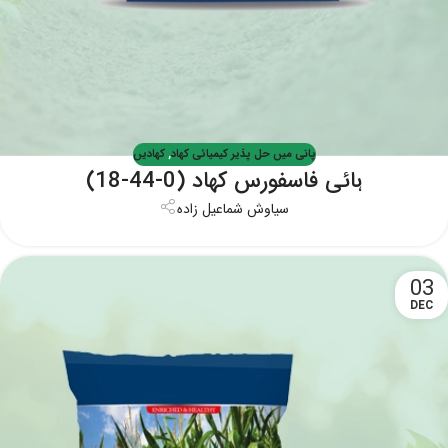
پانی میں حل پذیر کیمیائی کھاد
,
کھادیں
ہائی فاسفورس کھاد (0-44-18)
سیاوش شماعیل زاده
03
DEC