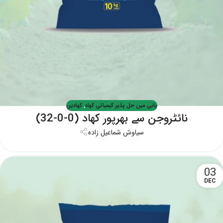
پانی میں حل پذیر کیمیائی کھاد
,
کھادیں
نائٹروجن سے بھرپور کھاد (0-0-32)
سیاوش شماعیل زاده
03
DEC