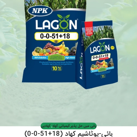
پانی میں حل پذیر کیمیائی کھاد
,
کھادیں
ہائی-پوٹاشیم کھاد (18+51-0-0)