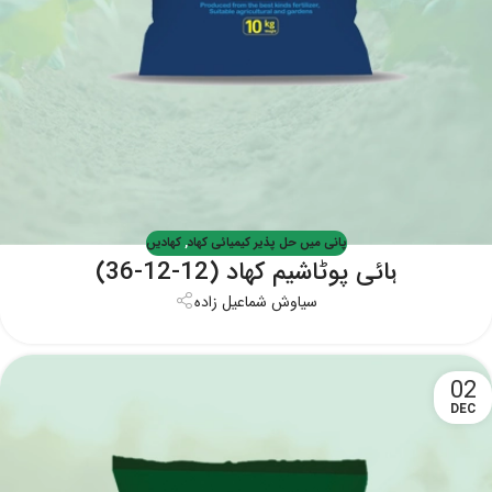
پانی میں حل پذیر کیمیائی کھاد
,
کھادیں
ہائی پوٹاشیم کھاد (12-12-36)
سیاوش شماعیل زاده
02
DEC