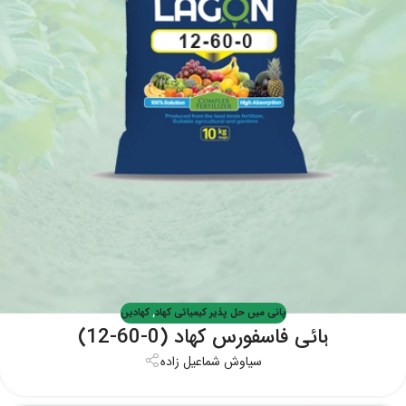
پانی میں حل پذیر کیمیائی کھاد
,
کھادیں
ہائی فاسفورس کھاد (0-60-12)
سیاوش شماعیل زاده