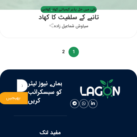
پانی میں حل پذیر کیمیائی کھاد
,
کھادیں
تانبے کے سلفیٹ کا کھاد
سیاوش شماعیل زاده
2
1
ہمارے نیوز لیٹر
کو سبسکرائب
بھیجیں
کریں
مفید لنک