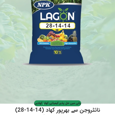
پانی میں حل پذیر کیمیائی کھاد
,
کھادیں
نائٹروجن سے بھرپور کھاد (14-14-28)