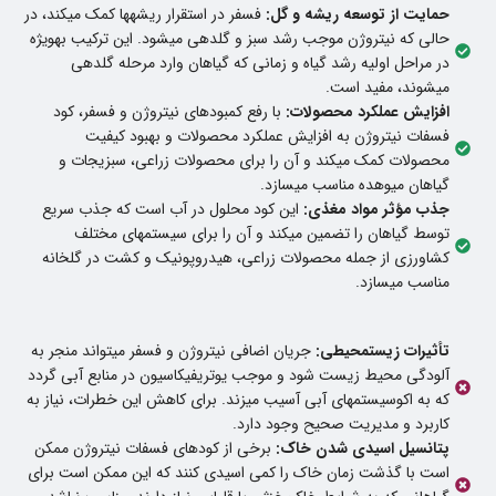
حمایت از توسعه ریشه و گل:
فسفر در استقرار ریشهها کمک میکند، در
حالی که نیتروژن موجب رشد سبز و گلدهی میشود. این ترکیب بهویژه
در مراحل اولیه رشد گیاه و زمانی که گیاهان وارد مرحله گلدهی
میشوند، مفید است.
افزایش عملکرد محصولات:
با رفع کمبودهای نیتروژن و فسفر، کود
فسفات نیتروژن به افزایش عملکرد محصولات و بهبود کیفیت
محصولات کمک میکند و آن را برای محصولات زراعی، سبزیجات و
گیاهان میوهده مناسب میسازد.
جذب مؤثر مواد مغذی:
این کود محلول در آب است که جذب سریع
توسط گیاهان را تضمین میکند و آن را برای سیستمهای مختلف
کشاورزی از جمله محصولات زراعی، هیدروپونیک و کشت در گلخانه
مناسب میسازد.
تأثیرات زیستمحیطی:
جریان اضافی نیتروژن و فسفر میتواند منجر به
آلودگی محیط زیست شود و موجب یوتریفیکاسیون در منابع آبی گردد
که به اکوسیستمهای آبی آسیب میزند. برای کاهش این خطرات، نیاز به
کاربرد و مدیریت صحیح وجود دارد.
پتانسیل اسیدی شدن خاک:
برخی از کودهای فسفات نیتروژن ممکن
است با گذشت زمان خاک را کمی اسیدی کنند که این ممکن است برای