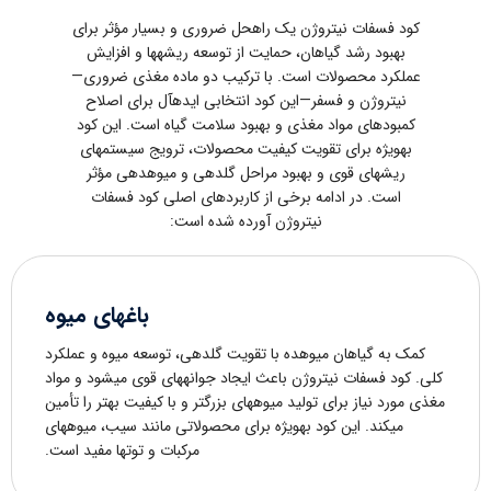
کود فسفات نیتروژن یک راهحل ضروری و بسیار مؤثر برای
بهبود رشد گیاهان، حمایت از توسعه ریشهها و افزایش
عملکرد محصولات است. با ترکیب دو ماده مغذی ضروری—
نیتروژن و فسفر—این کود انتخابی ایدهآل برای اصلاح
کمبودهای مواد مغذی و بهبود سلامت گیاه است. این کود
بهویژه برای تقویت کیفیت محصولات، ترویج سیستمهای
ریشهای قوی و بهبود مراحل گلدهی و میوهدهی مؤثر
است. در ادامه برخی از کاربردهای اصلی کود فسفات
نیتروژن آورده شده است:
باغهای میوه
کمک به گیاهان میوهده با تقویت گلدهی، توسعه میوه و عملکرد
کلی. کود فسفات نیتروژن باعث ایجاد جوانههای قوی میشود و مواد
مغذی مورد نیاز برای تولید میوههای بزرگتر و با کیفیت بهتر را تأمین
میکند. این کود بهویژه برای محصولاتی مانند سیب، میوههای
مرکبات و توتها مفید است.