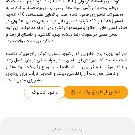
کود سوپر فسفات گرانولی
(0-16-0-12-0) یک کود درجهیک است که
بهطور ویژه برای تأمین مواد مغذی ضروری، بهویژه فسفر و گوگرد، به
محصولات کشاورزی فرموله شده است. با تحلیل تضمینشده 16٪ اکسید
فسفر (P₂O₅) و 12٪ گوگرد عنصری، این کود نیازهای حیاتی تغذیهای در
طیف گستردهای از خاکها و سیستمهای کشاورزی را برآورده میکند. این کود
نقش مهمی در تقویت رشد ریشه، بهبود گلدهی، و اطمینان از رشد و
عملکرد بهینه محصولات دارد.
این کود بهویژه برای خاکهایی که از کمبود فسفر یا گوگرد رنج میبرند مناسب
است. طبیعت آهستهرهش آن، تأمین پایدار مواد مغذی در طول فصل رشد
را فراهم میکند. فرم گرانولی آن، استفاده آسان، توزیع یکنواخت مواد مغذی
و کاهش هدررفت آن را تضمین میکند و انتخابی کارآمد برای روشهای
کشاورزی مدرن است.
تماس از طریق واتساپ
دانلود کاتالوگ
مزایا و معایب احتمالی